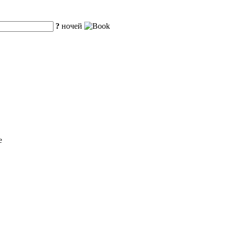
?
ночей
e