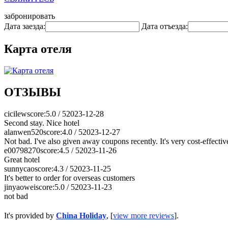
забронировать
Дата заезда:
Дата отъезда:
Карта отеля
ОТЗЫВЫ
cicilew
score:5.0 / 5
2023-12-28
Second stay. Nice hotel
alanwen520
score:4.0 / 5
2023-12-27
Not bad. I've also given away coupons recently. It's very cost-effectiv
e00798270
score:4.5 / 5
2023-11-26
Great hotel
sunnycao
score:4.3 / 5
2023-11-25
It's better to order for overseas customers
jinyaowei
score:5.0 / 5
2023-11-23
not bad
It's provided by
China Holiday
, [
view more reviews
].