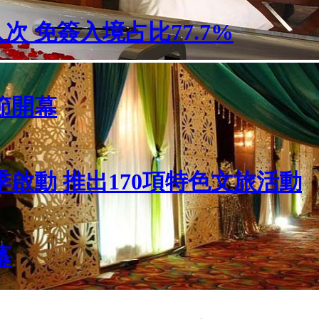
人次 免簽入境占比77.7%
節開幕
啟動 推出170項特色文旅活動
幕