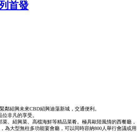
專列首發
緊鄰紹興未來CBD紹興迪蕩新城，交通便利。
品位非凡的享受。
邦菜、紹興菜、高檔海鮮等精品菜肴。極具歐陸風情的西餐廳，
，為大型無柱多功能宴會廳，可以同時容納800人舉行會議或用