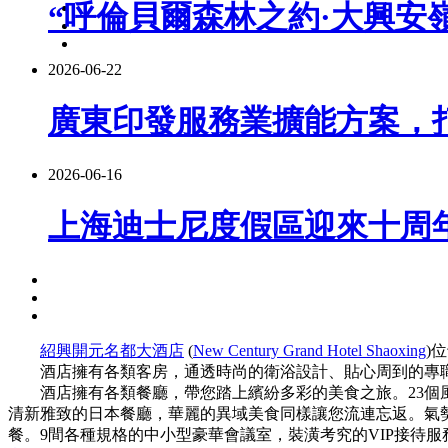
“呼倫貝爾森林之約·大興安嶺
2026-06-22
廣東印發服務業擴能方案，
2026-06-16
上海迪士尼度假區迎來十周
紹興開元名都大酒店
(
New Century Grand Hotel Shaoxing
)
酒店擁有各類客房，通透時尚的衛浴設計、貼心周到的專職
酒店擁有各類餐廳，帶您踏上繽紛多彩的美食之旅。23個風
清新雅致的日本餐廳，華麗的異域美食同樣讓您流連忘返。氣勢
餐。9間各種規格的中小型豪華會議室，裝潢考究的VIP接待