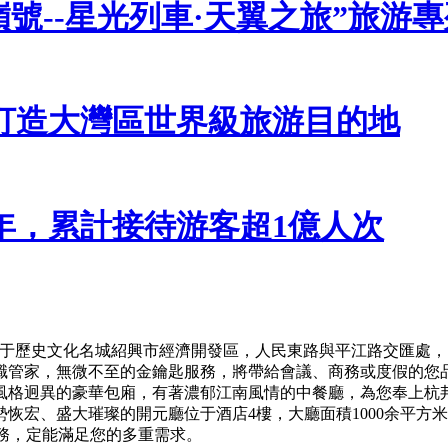
號--星光列車·天翼之旅”旅游
打造大灣區世界級旅游目的地
年，累計接待游客超1億人次
位于歷史文化名城紹興市經濟開發區，人民東路與平江路交匯處，
管家，無微不至的金鑰匙服務，將帶給會議、商務或度假的您
格迥異的豪華包廂，有著濃郁江南風情的中餐廳，為您奉上杭
恢宏、盛大璀璨的開元廳位于酒店4樓，大廳面積1000余平方米
服務，定能滿足您的多重需求。