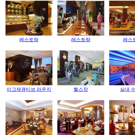
레스토랑
레스토랑
레스
이그제큐티브 라운지
헬스장
실내 