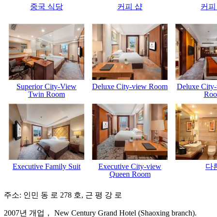
중국 식당
커피 샵
커피
Superior City-View
Deluxe City-view Room
Deluxe City
Twin Room
Ro
Executive Family Suit
Executive City-view
다
Queen Room
주소: 인민 동 로 278 호, 근 평 강 로
2007년 개업， New Century Grand Hotel (Shaoxing branch).