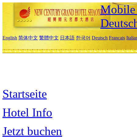
Mobile 
Deutsc
English
简体中文
繁體中文
日本語
한국어
Deutsch
Français
Itali
Startseite
Hotel Info
Jetzt buchen